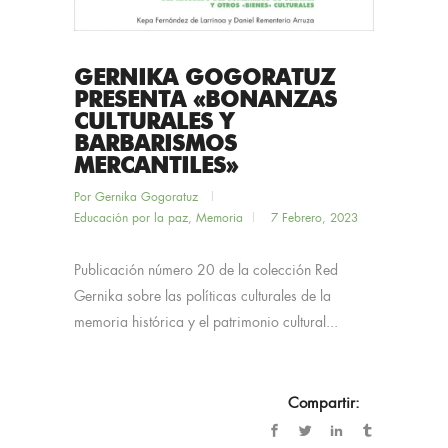
GERNIKA GOGORATUZ
PRESENTA «BONANZAS
CULTURALES Y
BARBARISMOS
MERCANTILES»
Por
Gernika Gogoratuz
Educación por la paz
,
Memoria
7 Febrero, 2023
Publicación número 20 de la colección Red
Gernika sobre las políticas culturales de la
memoria histórica y el patrimonio cultural...
Compartir: