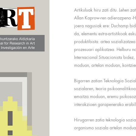
Artikuluak hiru zati ditu. Lehen za
Allan Kaprow-ren adierazpena -H
joera nagusiak ere: Duchamp bid
da, elementu estra-artistikoak es
produktibista: artea sozializatzea
prozesuari aplikatzea. Helburu na
Internacional Situacionista bidez,
moduan, artelan moduan, kontzien
Bigarren zatian Teknologia Sozia
sozialaren, teoria psikoanalitikoa
emaitza moduan, eremu psikosozia
interakzioen garapenerako erabil
Hirugarren zatia teknologia sozia
organismo soziala artelan moduan