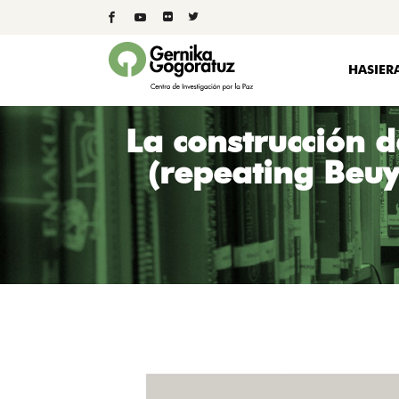
HASIER
La construcción 
(repeating Beuys