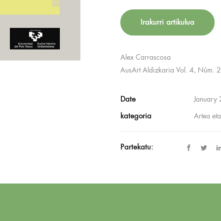
Irakurri artikulua
Alex Carrascosa
AusArt Aldizkaria Vol. 4, Núm.
Date
January
kategoria
Artea et
Partekatu: