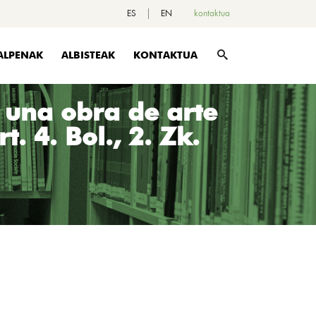
ES
EN
kontaktua
ALPENAK
ALBISTEAK
KONTAKTUA
 una obra de arte
. 4. Bol., 2. Zk.