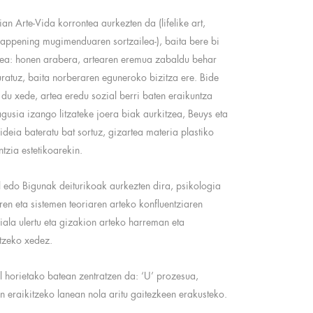
tian Arte-Vida korrontea aurkezten da (lifelike art,
appening mugimenduaren sortzailea-), baita bere bi
ea: honen arabera, artearen eremua zabaldu behar
kuratuz, baita norberaren eguneroko bizitza ere. Bide
 du xede, artea eredu sozial berri baten eraikuntza
gusia izango litzateke joera biak aurkitzea, Beuys eta
 ideia bateratu bat sortuz, gizartea materia plastiko
tzia estetikoarekin.
l edo Bigunak deiturikoak aurkezten dira, psikologia
ren eta sistemen teoriaren arteko konfluentziaren
la ulertu eta gizakion arteko harreman eta
tzeko xedez.
l horietako batean zentratzen da: ‘U’ prozesua,
 eraikitzeko lanean nola aritu gaitezkeen erakusteko.