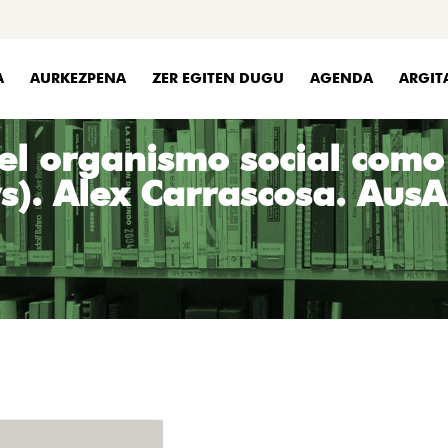
A
AURKEZPENA
ZER EGITEN DUGU
AGENDA
ARGIT
del organismo social como
). Alex Carrascosa. AusArt