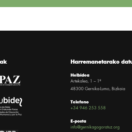
eak
Harremanetarako dat
Helbidea
Artekalea, 1 – 1º
48300 Gernika-Lumo, Bizkaia
Telefono
+34 946 253 558
E-posta
info@gernikagogoratuz.org