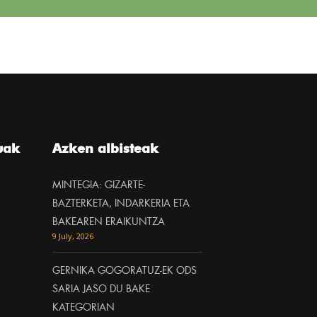
uak
Azken albisteak
MINTEGIA: GIZARTE-
BAZTERKETA, INDARKERIA ETA
BAKEAREN ERAIKUNTZA
9 July, 2026
GERNIKA GOGORATUZ-EK ODS
SARIA JASO DU BAKE
KATEGORIAN