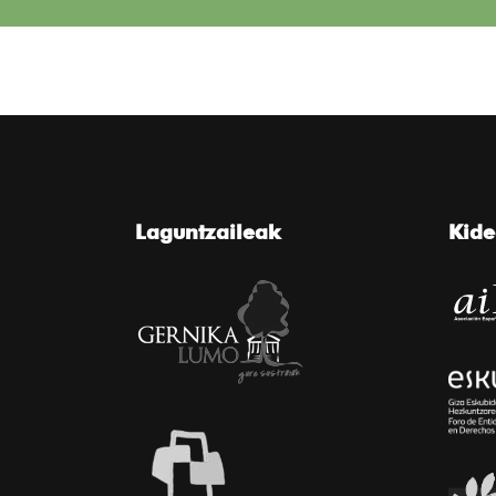
Laguntzaileak
Kid