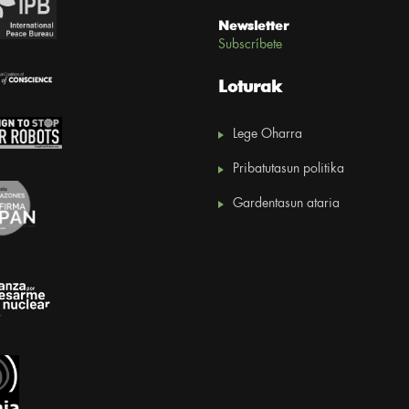
Newsletter
Subscríbete
Loturak
Lege Oharra
Pribatutasun politika
Gardentasun ataria