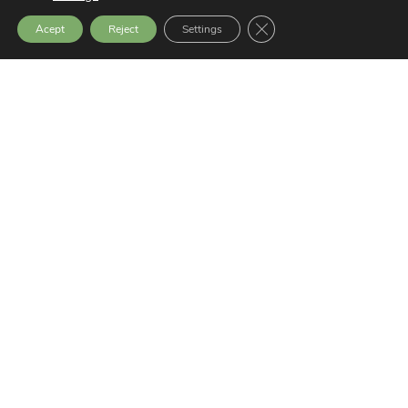
Close GDPR Cookie Bann
Acept
Reject
Settings
Members of