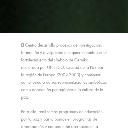
El Centro desarrolla procesos de investigación,
formación y divulgación que quieren contribuir al
fortalecimiento del símbolo de Gernika,
declarada por UNESCO, Ciudad de la Paz por
la región de Europa (2002-2003) y continuar
con el estudio de sus representaciones simbólicas
como aportación pedagógica a la cultura de la
paz.
Para ello, realizamos programas de educación
por la paz y participamos en programas de
investigación y cooperación internacional, a