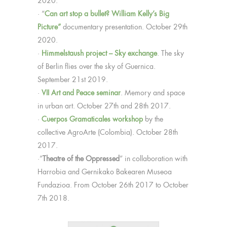
2020.
· “
Can art stop a bullet? William Kelly’s Big
Picture”
documentary presentation. October 29th
2020.
·
Himmelstaush project – Sky exchange
. The sky
of Berlin flies over the sky of Guernica.
September 21st 2019.
·
VII Art and Peace seminar
. Memory and space
in urban art. October 27th and 28th 2017.
·
Cuerpos Gramaticales workshop
by the
collective AgroArte (Colombia). October 28th
2017.
·”
Theatre of the Oppressed
” in collaboration with
Harrobia and Gernikako Bakearen Museoa
Fundazioa. From October 26th 2017 to October
7th 2018.